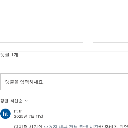
댓글 1개
댓글을 입력하세요.
연세대, ‘신약개발 AI 플랫폼
"내성균 잡는
정렬:
최신순
구축’ 177억 규모 국책사업
안"…GIST, 
ht th
수주
발
2025년 7월 11일
디지털 사진의 
숨겨진 세부 정보 탐색 시작
할 준비가 되었