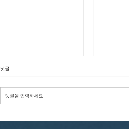
댓글
댓글을 입력하세요.
연세대, ‘신약개발 AI 플랫폼
"내성균 잡는
구축’ 177억 규모 국책사업
안"…GIST, 
수주
발